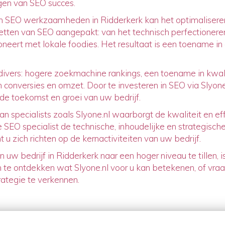
agen van SEO succes.
 SEO werkzaamheden in Ridderkerk kan het optimaliseren 
acetten van SEO aangepakt: van het technisch perfectionere
oneert met lokale foodies. Het resultaat is een toename in
divers: hogere zoekmachine rankings, een toename in kwal
 in conversies en omzet. Door te investeren in SEO via Slyone.
de toekomst en groei van uw bedrijf.
 specialists zoals Slyone.nl waarborgt de kwaliteit en eff
SEO specialist de technische, inhoudelijke en strategisch
 u zich richten op de kernactiviteiten van uw bedrijf.
uw bedrijf in Ridderkerk naar een hoger niveau te tillen, is
te ontdekken wat Slyone.nl voor u kan betekenen, of vra
tegie te verkennen.