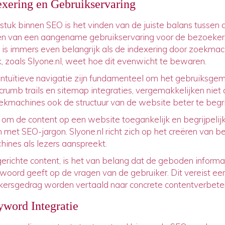
exering en Gebruikservaring
uk binnen SEO is het vinden van de juiste balans tussen de
n van een aangename gebruikservaring voor de bezoeker
 is immers even belangrijk als de indexering door zoekmac
k, zoals Slyone.nl, weet hoe dit evenwicht te bewaren.
tuïtieve navigatie zijn fundamenteel om het gebruiksgem
umb trails en sitemap integraties, vergemakkelijken niet 
ekmachines ook de structuur van de website beter te begri
 om de content op een website toegankelijk en begrijpelijk
 met SEO-jargon. Slyone.nl richt zich op het creëren van be
ines als lezers aanspreekt.
richte content, is het van belang dat de geboden informati
twoord geeft op de vragen van de gebruiker. Dit vereist e
uikersgedrag worden vertaald naar concrete contentverbete
yword Integratie