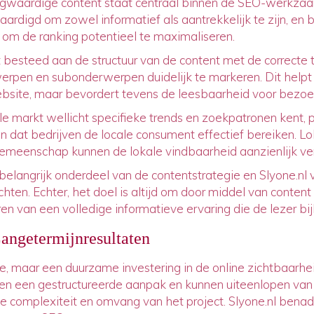
ogwaardige content staat centraal binnen de SEO-werkzaa
ardigd om zowel informatief als aantrekkelijk te zijn, en b
m de ranking potentieel te maximaliseren.
 besteed aan de structuur van de content met de correcte
rpen en subonderwerpen duidelijk te markeren. Dit helpt
ebsite, maar bevordert tevens de leesbaarheid voor bezoe
le markt wellicht specifieke trends en zoekpatronen kent, 
n dat bedrijven de locale consument effectief bereiken. 
emeenschap kunnen de lokale vindbaarheid aanzienlijk ve
elangrijk onderdeel van de contentstrategie en Slyone.nl 
hten. Echter, het doel is altijd om door middel van conten
en van een volledige informatieve ervaring die de lezer bijbl
Langetermijnresultaten
, maar een duurzame investering in de online zichtbaarhei
 een gestructureerde aanpak en kunnen uiteenlopen van
e complexiteit en omvang van het project. Slyone.nl benad