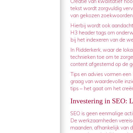
Creatie van kwalitatief ho
tekst wordt zorgvuldig verva
van gekozen zoekwoorden o
Hierbij wordt ook aandacht
H3 header tags om onderwe
bij het indexeren van de w
In Ridderkerk, waar de loka
technieken toe om te zorge
content afgestemd op de g
Tips en advies vormen een b
graag van waardevolle inzic
tips – het gaat om het creër
Investering in SEO: 
SEO is geen eenmalige actie
De werkzaamheden vereisen
maanden, afhankelijk van d