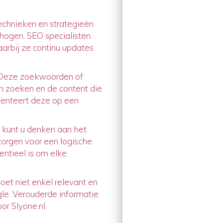
technieken en strategieën
hogen. SEO specialisten
aarbij ze continu updates
. Deze zoekwoorden of
n zoeken en de content die
menteert deze op een
j kunt u denken aan het
zorgen voor een logische
sentieel is om elke
oet niet enkel relevant en
gle. Verouderde informatie
or Slyone.nl.