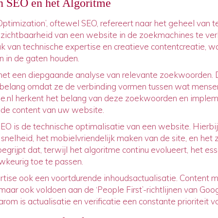
n SEO en het Algoritme
ptimization’, oftewel SEO, refereert naar het geheel van 
zichtbaarheid van een website in de zoekmachines te ver
ak van technische expertise en creatieve contentcreatie, w
 in de gaten houden.
 met een diepgaande analyse van relevante zoekwoorden
al belang omdat ze de verbinding vormen tussen wat mense
yone.nl herkent het belang van deze zoekwoorden en imple
 de content van uw website.
EO is de technische optimalisatie van een website. Hierbi
nelheid, het mobielvriendelijk maken van de site, en het 
begrijpt dat, terwijl het algoritme continu evolueert, het es
wkeurig toe te passen.
rtise ook een voortdurende inhoudsactualisatie. Content m
 maar ook voldoen aan de ‘People First’-richtlijnen van Goo
om is actualisatie en verificatie een constante prioriteit vo