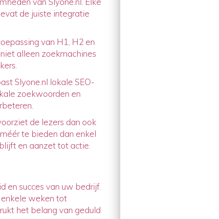
mheden van Slyone.nl. Elke
evat de juiste integratie
 toepassing van H1, H2 en
 niet alleen zoekmachines
kers.
past Slyone.nl lokale SEO-
Lokale zoekwoorden en
rbeteren.
voorziet de lezers dan ook
t méér te bieden dan enkel
ijft en aanzet tot actie.
d en succes van uw bedrijf.
 enkele weken tot
rukt het belang van geduld