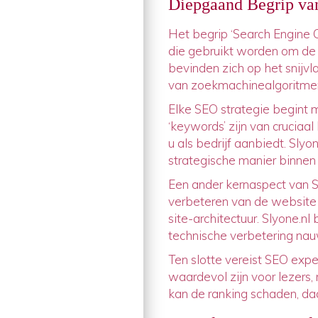
Diepgaand Begrip va
Het begrip ‘Search Engine O
die gebruikt worden om de 
bevinden zich op het snijvl
van zoekmachinealgoritmen
Elke SEO strategie begint
‘keywords’ zijn van crucia
u als bedrijf aanbiedt. Sl
strategische manier binnen
Een ander kernaspect van S
verbeteren van de website s
site-architectuur. Slyone.nl 
technische verbetering nau
Ten slotte vereist SEO expe
waardevol zijn voor lezers,
kan de ranking schaden, daar